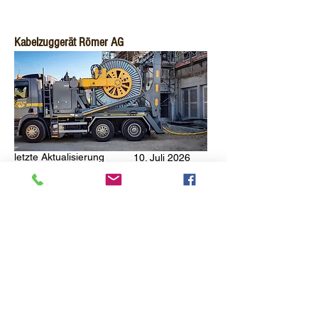
Kabelzuggerät Römer AG
letzte Aktualisierung
10. Juli 2026
Aus der Idee des Kunden ein
Kabelzuggerät auf einen LKW zu
montieren, wurde von der mwn ein
Spezialfahrzeug mit Aufbau geplant und
umgesetzt.
Ein ähnliches System gibt es beim selben
Kunden auf Welaki montiert.