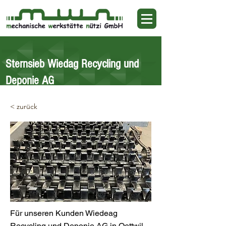
Sternsieb Wiedag Recycling und
Deponie AG
< zurück
Für unseren Kunden Wiedeag
Recycling und Deponie AG in Oettwil