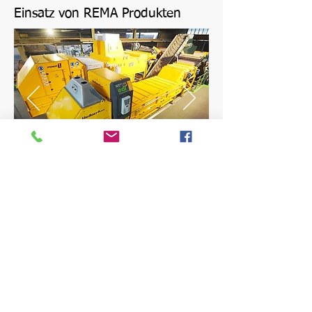
Einsatz von REMA Produkten
mwn Gm
b
H
Bännlistrasse 6, 4628
Wolfwil
info@mwngmbh.ch
Tel.: +41 (0) 62 926 21 28
Impressum
Datenschutzerklärung
AGB