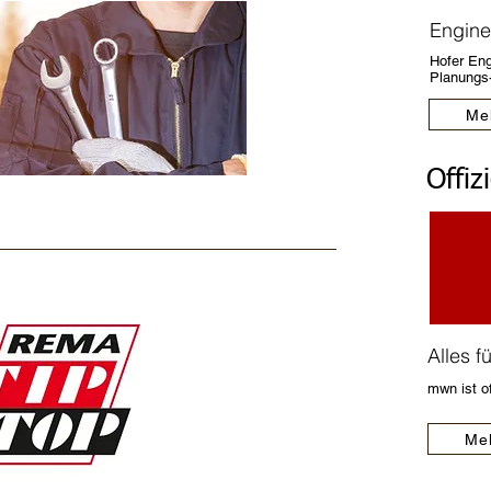
Engine
Hofer Eng
Planungs
Me
Offiz
Alles f
mwn ist o
Meh