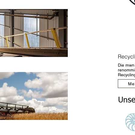
Recycl
Die mwn 
renommie
Recyclin
Me
Unse