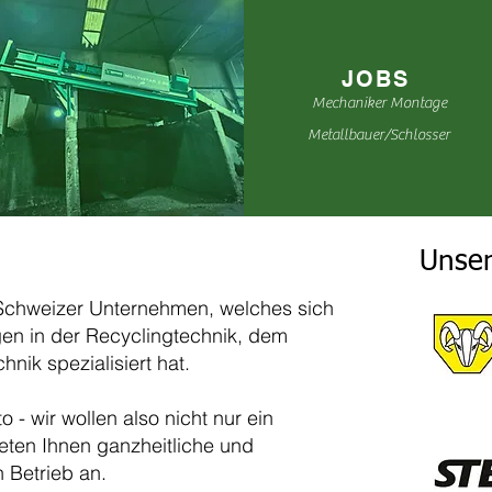
JOBS
Mechaniker Montage
Metallbauer/Schlosser
Unser
 Schweizer Unternehmen, welches sich
en in der Recyclingtechnik, dem
nik spezialisiert hat.
to - wir wollen also nicht nur ein
eten Ihnen ganzheitliche und
n Betrieb an.