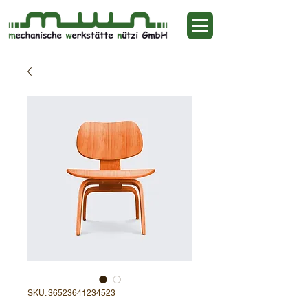
SKU: 36523641234523