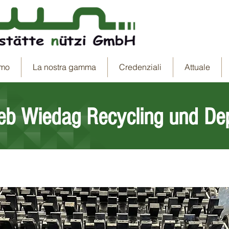
amo
La nostra gamma
Credenziali
Attuale
ieb Wiedag Recycling und De