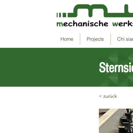
Home
Projects
Chi si
Sterns
< zurück