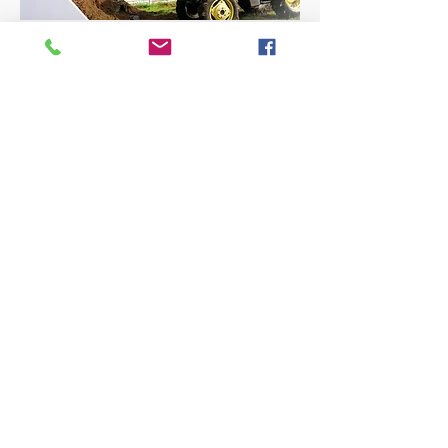
mwn Gmb
H